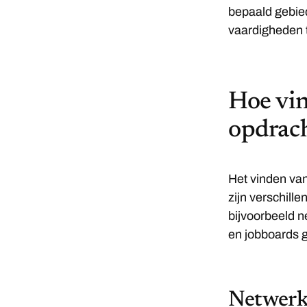
bepaald gebied
vaardigheden t
Hoe vin
opdrac
Het vinden van
zijn verschill
bijvoorbeeld 
en jobboards g
Netwerk