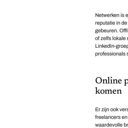
Netwerken is e
reputatie in de
gebeuren. Off
of zelfs lokal
LinkedIn-groe
professional
Online 
komen
Er zijn ook ve
freelancers e
waardevolle br