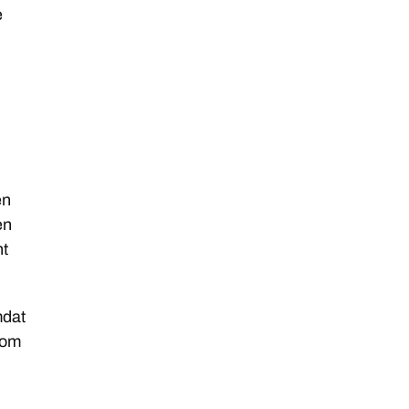
e
en
en
nt
mdat
 om