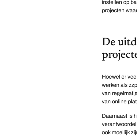
instellen op b
projecten waar
De uitd
project
Hoewel er veel
werken als zzp
van regelmatig
van online pla
Daarnaast is h
verantwoordeli
ook moeilijk zi