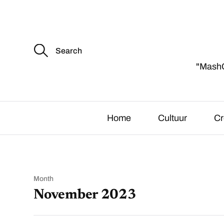
S
e
a
"MashCu
r
c
h
f
o
r
Home
Cultuur
Cr
:
Month
November 2023