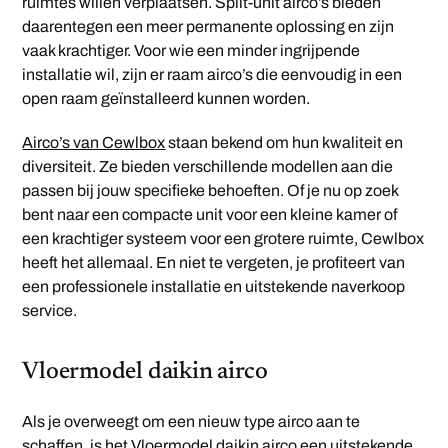
ruimtes willen verplaatsen. Split-unit airco’s bieden
daarentegen een meer permanente oplossing en zijn
vaak krachtiger. Voor wie een minder ingrijpende
installatie wil, zijn er raam airco’s die eenvoudig in een
open raam geïnstalleerd kunnen worden.
Airco’s van Cewlbox
staan bekend om hun kwaliteit en
diversiteit. Ze bieden verschillende modellen aan die
passen bij jouw specifieke behoeften. Of je nu op zoek
bent naar een compacte unit voor een kleine kamer of
een krachtiger systeem voor een grotere ruimte, Cewlbox
heeft het allemaal. En niet te vergeten, je profiteert van
een professionele installatie en uitstekende naverkoop
service.
Vloermodel daikin airco
Als je overweegt om een nieuw type airco aan te
schaffen, is het
Vloermodel daikin airco
een uitstekende