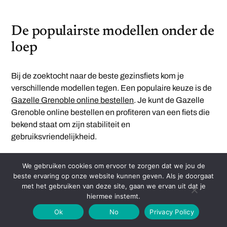
De populairste modellen onder de
loep
Bij de zoektocht naar de beste gezinsfiets kom je
verschillende modellen tegen. Een populaire keuze is de
Gazelle Grenoble online bestellen
. Je kunt de Gazelle
Grenoble online bestellen en profiteren van een fiets die
bekend staat om zijn stabiliteit en
gebruiksvriendelijkheid.
Deze fiets heeft een lage instap en ruimte voor meerdere
We gebruiken cookies om ervoor te zorgen dat we jou de
kinderzitjes, wat hem ideaal maakt voor ouders die hun
beste ervaring op onze website kunnen geven. Als je doorgaat
kinderen veilig willen vervoeren. Het is een investering in
met het gebruiken van deze site, gaan we ervan uit dat je
familieplezier en mobiliteit.
hiermee instemt.
Ok
No
Privacy Policy