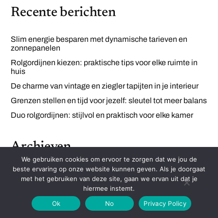
Recente berichten
Slim energie besparen met dynamische tarieven en
zonnepanelen
Rolgordijnen kiezen: praktische tips voor elke ruimte in
huis
De charme van vintage en ziegler tapijten in je interieur
Grenzen stellen en tijd voor jezelf: sleutel tot meer balans
Duo rolgordijnen: stijlvol en praktisch voor elke kamer
Archieven
We gebruiken cookies om ervoor te zorgen dat we jou de
beste ervaring op onze website kunnen geven. Als je doorgaat
April 2026
met het gebruiken van deze site, gaan we ervan uit dat je
December 2025
hiermee instemt.
November 2025
Ok
No
Privacy Policy
October 2025