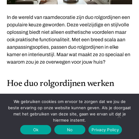
In de wereld van raamdecoratie zijn duo rolgordijnen een
populaire keuze geworden. Deze veelzijdige en stijlvolle
oplossing biedt niet alleen esthetische voordelen maar
ook praktische functionaliteit. Met een breed scala aan
aanpassingsopties, passen duo rolgordijnen in elke
kamer en interieurstijl. Maar wat maakt ze zo speciaal en
waarom zou je ze overwegen voor jouw huis?
Hoe duo rolgordijnen werken
Duo rolgordijnen, ook wel bekend als dubbele
We gebruiken cookies om ervoor te zorgen dat we jou de
beste ervaring op onze website kunnen geven. Als je doorgaat
rolgordijnen, bestaan uit twee lagen stof die elkaar
met het gebruiken van deze site, gaan we ervan uit dat je
afwisselen. Deze stoffen kunnen zowel transparante als
hiermee instemt.
ondoorzichtige delen hebben, wat betekent dat je
Ok
No
Privacy Policy
volledige controle hebt over de hoeveelheid licht die de
kamer binnenkomt met
rolgordijnen duo
. Het is bijna