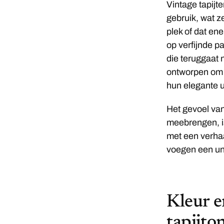
Vintage tapijt
gebruik, wat z
plek of dat en
op verfijnde 
die teruggaat 
ontworpen om 
hun elegante ui
Het gevoel van 
meebrengen, is
met een verhaa
voegen een uni
Kleur e
tapijto