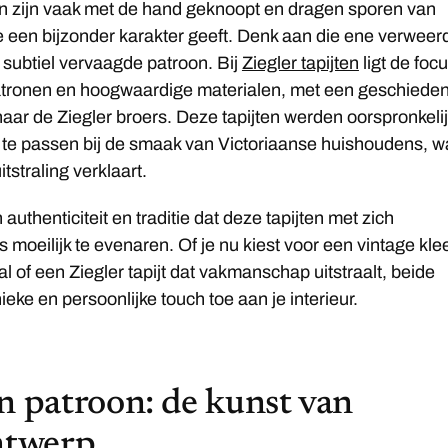
en zijn vaak met de hand geknoopt en dragen sporen van
e een bijzonder karakter geeft. Denk aan die ene verweer
e subtiel vervaagde patroon. Bij
Ziegler tapijten
ligt de foc
patronen en hoogwaardige materialen, met een geschieden
naar de Ziegler broers. Deze tapijten werden oorspronkeli
te passen bij de smaak van Victoriaanse huishoudens, w
tstraling verklaart.
authenticiteit en traditie dat deze tapijten met zich
 moeilijk te evenaren. Of je nu kiest voor een vintage kle
l of een Ziegler tapijt dat vakmanschap uitstraalt, beide
eke en persoonlijke touch toe aan je interieur.
n patroon: de kunst van
ntwerp