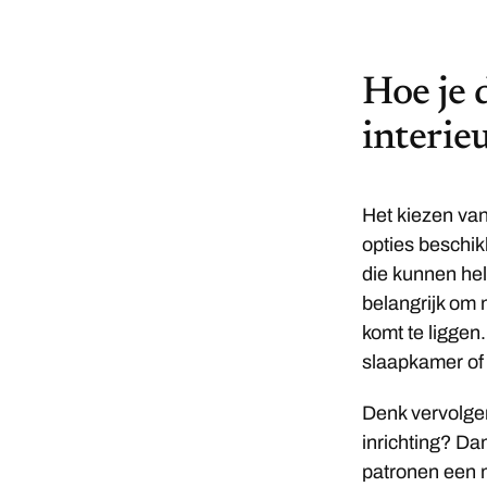
Hoe je d
interie
Het kiezen van
opties beschik
die kunnen hel
belangrijk om 
komt te liggen
slaapkamer of
Denk vervolgen
inrichting? Da
patronen een m