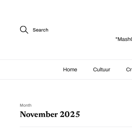
S
e
a
"MashCu
r
c
h
f
o
r
Home
Cultuur
Cr
:
Month
November 2025