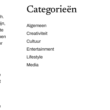
Categorieën
ch.
jn,
Algemeen
te
Creativiteit
ben
Cultuur
er
Entertainment
Lifestyle
Media
e
t
e