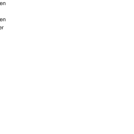
 en
een
er