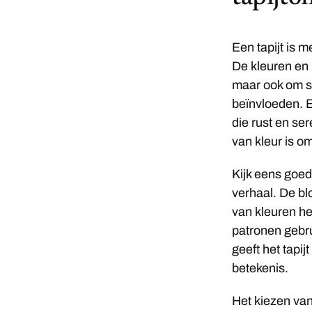
Een tapijt is 
De kleuren en 
maar ook om sp
beïnvloeden. E
die rust en ser
van kleur is om
Kijk eens goed 
verhaal. De b
van kleuren he
patronen gebru
geeft het tapi
betekenis.
Het kiezen van