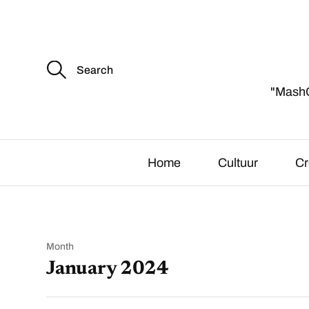
S
e
a
"MashCu
r
c
h
f
o
r
Home
Cultuur
Cr
:
Month
January 2024