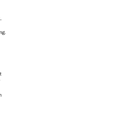
,
ng.
t
r
n