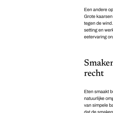
Een andere opt
Grote kaarsen 
tegen de wind
setting en wer
eetervaring on
Smaken
recht
Eten smaakt bu
natuurlijke om
van simpele ba
dat de smaken 