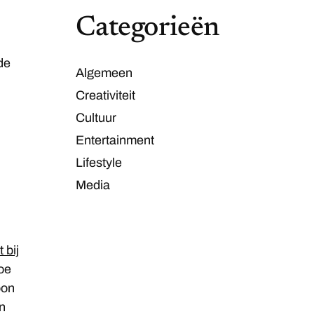
Categorieën
 de
Algemeen
Creativiteit
Cultuur
Entertainment
Lifestyle
Media
 bij
toe
oon
n