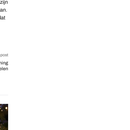
zijn
aan.
dat
 post
ming
elen