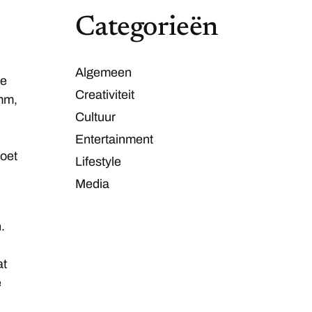
Categorieën
Algemeen
te
Creativiteit
mm,
Cultuur
Entertainment
moet
Lifestyle
Media
.
at
e