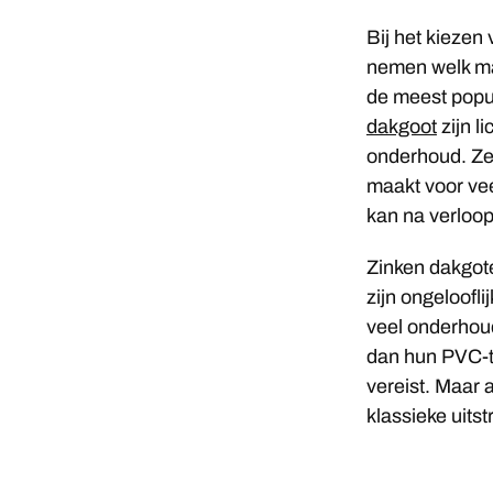
Bij het kiezen
nemen welk mat
de meest popul
dakgoot
zijn l
onderhoud. Ze 
maakt voor ve
kan na verloop
Zinken dakgote
zijn ongeloofl
veel onderhoud
dan hun PVC-t
vereist. Maar 
klassieke uitst