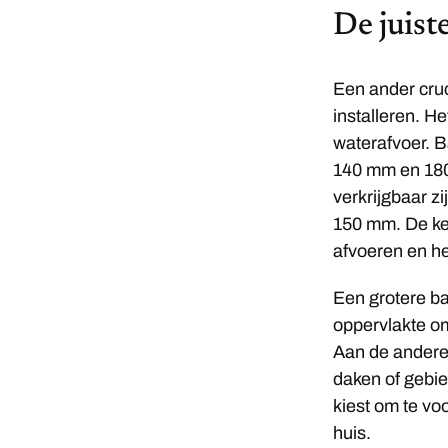
De juist
Een ander cruc
installeren. He
waterafvoer. 
140 mm en 180
verkrijgbaar z
150 mm. De ke
afvoeren en he
Een grotere ba
oppervlakte o
Aan de andere 
daken of gebie
kiest om te vo
huis.