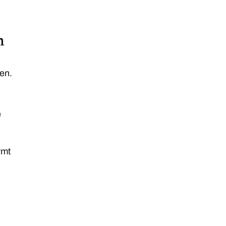
n
en.
e
rmt