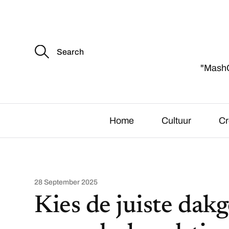
S
e
a
"MashCu
r
c
h
f
o
r
Home
Cultuur
Cr
:
28 September 2025
Kies de juiste dak