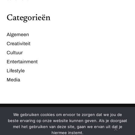
Categorieën
Algemeen
Creativiteit
Cultuur
Entertainment
Lifestyle
Media
We gebruiken cookies om ervoor te zorgen dat we jou de
beste ervaring op onze website kunnen geven. Als je doorgaat
met het gebruiken van deze site, gaan we ervan uit dat je
© 2026
mashculture.nl
hiermee instemt.