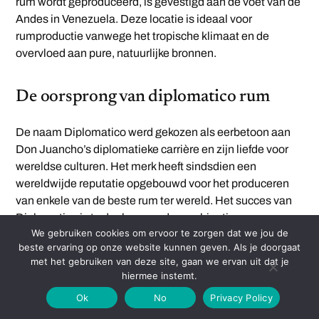
rum wordt geproduceerd, is gevestigd aan de voet van de
Andes in Venezuela. Deze locatie is ideaal voor
rumproductie vanwege het tropische klimaat en de
overvloed aan pure, natuurlijke bronnen.
De oorsprong van diplomatico rum
De naam Diplomatico werd gekozen als eerbetoon aan
Don Juancho’s diplomatieke carrière en zijn liefde voor
wereldse culturen. Het merk heeft sindsdien een
wereldwijde reputatie opgebouwd voor het produceren
van enkele van de beste rum ter wereld. Het succes van
Diplomatico is te danken aan de combinatie van
We gebruiken cookies om ervoor te zorgen dat we jou de
traditionele methoden, innovatieve technieken, en een
beste ervaring op onze website kunnen geven. Als je doorgaat
niet-aflatende toewijding aan kwaliteit.
met het gebruiken van deze site, gaan we ervan uit dat je
hiermee instemt.
Hoe diplomatico zich onderscheidt
Ok
No
Privacy Policy